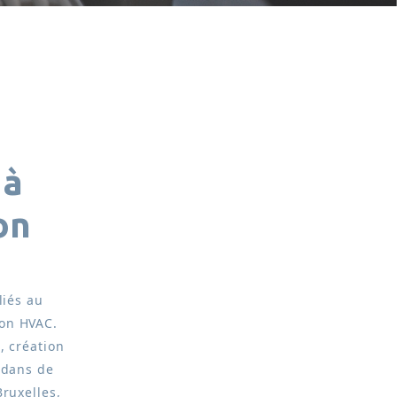
 à
on
liés au
ion HVAC.
, création
 dans de
ruxelles,