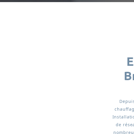
E
B
Depuis
chauffag
Installat
de rése
nombreux