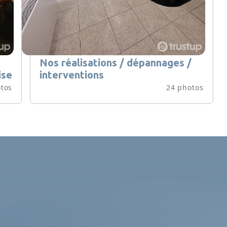
Nos réalisations / dépannages /
ise
interventions
tos
24 photos