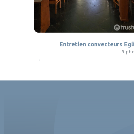
Entretien convecteurs Egl
9 pho