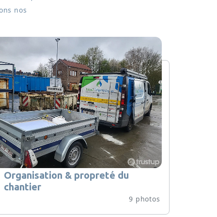
ons nos
Organisation & propreté du
chantier
9 photos